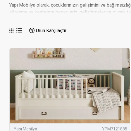
Yapı Mobilya olarak, çocuklarınızın gelişimini ve bağımsız
öğrenme ve keşfetme becerilerini geliştirmelerine olanak tan
tasarlanmıştır. Her tarza ve ihtiyaca uygun Montessori mobi
gereken tüm detayları ve Yapı Mobilya’nın sunduğu avantajları
Ürün Karşılaştır
MONTESSORI MOBILYA MODELLERI
Yapı Mobilya, her zevke ve ihtiyaca uygun geniş bir Montess
tamamlayacak şekilde tasarlanmıştır.
Montessori Yataklar:
Düşük yataklar, çocukların yatak
çocuk odalarının vazgeçilmez parçalarındandır.
Montessori Raf ve Dolaplar:
Çocukların kendi eşyalar
ve kıyafetler için ideal depolama çözümleri sunar.
Montessori Oyun ve Aktivite Mobilyaları:
Çocukların
Aktivite masaları, oyun köşeleri ve tırmanma setleri gibi
Montessori Masa ve Sandalyeler:
Çocukların boyuna
doğru oturma alışkanlıkları kazanmalarına yardımcı olur
Yapı Mobilya
YPM7121885