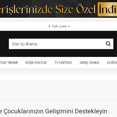
₺
Türk Lirası
TUK TAKIMI
KÖŞE KOLTUK
TV ÜNITESI
GENÇ ODASI
DÜĞÜN
e Çocuklarınızın Gelişimini Destekleyin