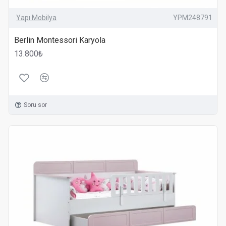
 fonksiyonellik katmak için hemen Montessori mobilya koleksiyonu
Yapı Mobilya
YPM248791
Berlin Montessori Karyola
13.800₺
Soru sor