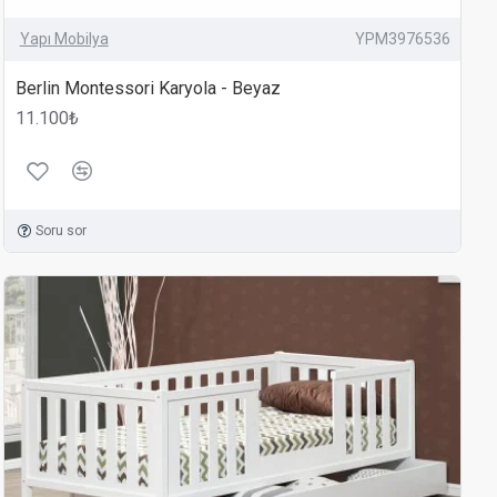
muzu keşfedin ve çocuklarınızın gelişimini destekleyin!
Yapı Mobilya
YPM3976536
Berlin Montessori Karyola - Beyaz
11.100₺
Soru sor