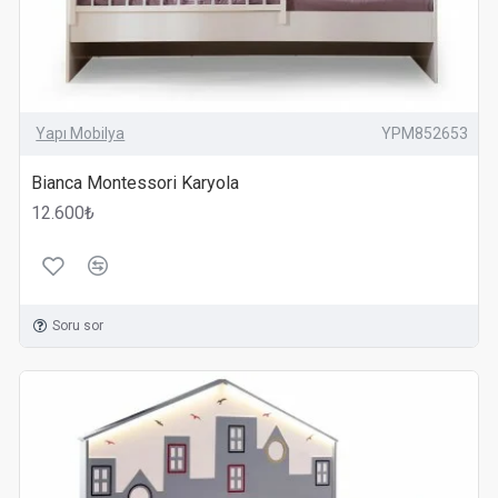
Yapı Mobilya
YPM852653
Bianca Montessori Karyola
12.600₺
Soru sor