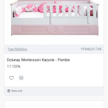
Yapı Mobilya
YPM8241748
Dolunay Montessori Karyola - Pembe
11.100₺
Soru sor