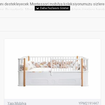
lığını destekleyecek Montessori mobilya koleksiyonumuzu sizlere
ır. Bu nedenle, Montessori mobilyaları, çocukların özgürce hareket
lyalarımız ile yaşam alanlarınızı daha fonksiyonel ve estetik hal
 bu yazıda sizler için derledik.
ori mobilya koleksiyonu sunar. Çocukların bağımsızlığını ve yarat
tan kolayca inip çıkmasını sağlar ve bağımsızlıklarını geliştirir. 
ına kolayca ulaşabileceği yükseklikte tasarlanmış raf ve dolaplar, d
 yaratıcılığını ve motor becerilerini geliştiren oyun ve aktivite 
 ürünler ile çocukların enerjilerini doğru şekilde kullanmaları sağl
 uygun masa ve sandalyeler, çalışma ve oyun alanlarında konforlu 
.
Yapı Mobilya
YPM2191447