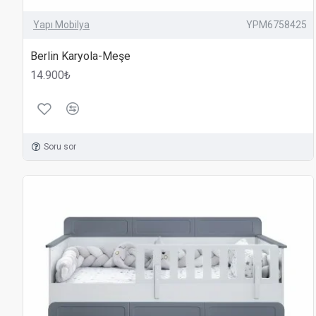
Yapı Mobilya ile çocuklarınızın odasına güvenlik, şıklık ve
Yapı Mobilya
YPM6758425
Berlin Karyola-Meşe
14.900₺
Soru sor