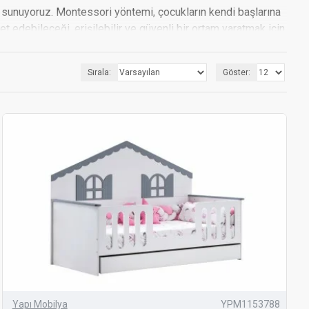
 sunuyoruz. Montessori yöntemi, çocukların kendi başlarına
 edebileceği, erişilebilir ve güvenli bir ortam yaratmak için
e getiriyoruz. Montessori mobilyası seçiminde dikkat etmeniz
Sırala:
Göster:
ıcılığını destekleyen bu mobilyalar, evinizin dekorasyonunu
Farklı boyut ve tasarımlarda sunulan Montessori yataklar,
üzenli ve erişilebilir bir ortam yaratır. Kitaplar, oyuncaklar
mobilyaları, keşfetme ve öğrenme süreçlerini destekler.
anır.
bir ortam sağlar. Ergonomik tasarımları ile çocukların
Yapı Mobilya
YPM1153788