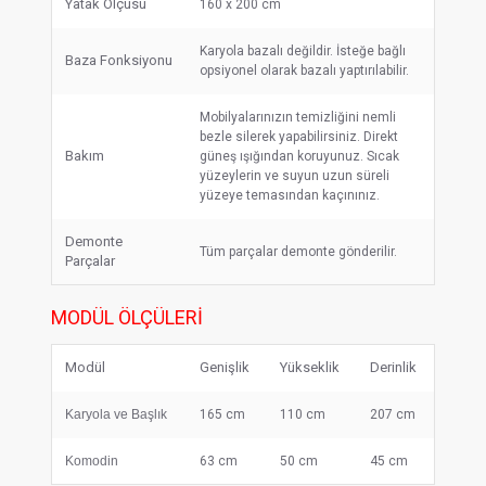
Yatak Ölçüsü
160 x 200 cm
Karyola bazalı değildir. İsteğe bağlı
Baza Fonksiyonu
opsiyonel olarak bazalı yaptırılabilir.
Mobilyalarınızın temizliğini nemli
bezle silerek yapabilirsiniz. Direkt
Bakım
güneş ışığından koruyunuz. Sıcak
yüzeylerin ve suyun uzun süreli
yüzeye temasından kaçınınız.
Demonte
Tüm parçalar demonte gönderilir.
Parçalar
MODÜL ÖLÇÜLERI
Modül
Genişlik
Yükseklik
Derinlik
Karyola ve Başlık
165 cm
110 cm
207 cm
Komodin
63 cm
50 cm
45 cm