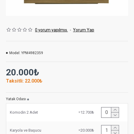
0 yorum yapılmış.
-
Yorum Yap
Model:
YPM4982359
20.000₺
Taksitli: 22.000₺
Yatak Odası
Komodin 2 Adet
=12.700₺
Karyola ve Başucu
=20.000₺