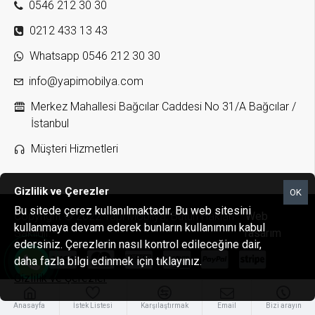
0546 212 30 30
0212 433 13 43
Whatsapp 0546 212 30 30
info@yapimobilya.com
Merkez Mahallesi Bağcılar Caddesi No 31/A Bağcılar /
İstanbul
Müşteri Hizmetleri
Gizlilik ve Çerezler
OK
Bu sitede çerez kullanılmaktadır. Bu web sitesini
Copyright © 2022 Yapı Mobilya, Bütün Hakları
Web
kullanmaya devam ederek bunların kullanımını kabul
Saklıdır.
Tasarım
edersiniz. Çerezlerin nasıl kontrol edileceğine dair,
daha fazla bilgi edinmek için tıklayınız.
Gizlilik ve Çerezler
Anasayfa
İstek Listesi
Karşılaştırmak
Email
Bizi arayın