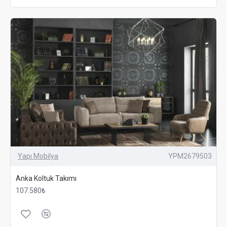
Yapı Mobilya
YPM2679503
Anka Koltuk Takımı
107.580₺