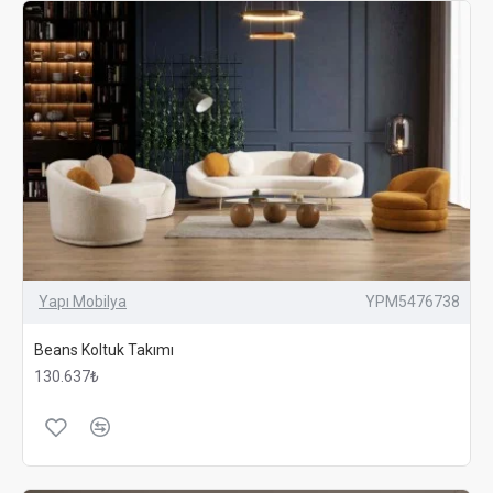
Yapı Mobilya
YPM5476738
Beans Koltuk Takımı
130.637₺