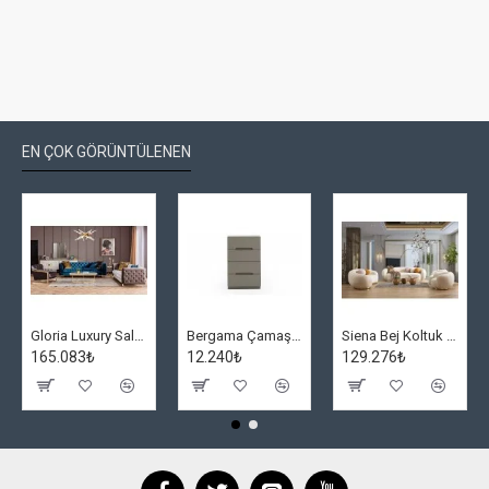
EN ÇOK GÖRÜNTÜLENEN
Gloria Luxury Salon Takımı
Bergama Çamaşırlık
Siena Bej Koltuk Takımı
165.083₺
12.240₺
129.276₺