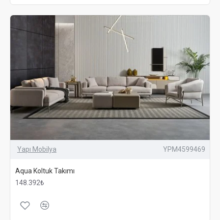
Yapı Mobilya
YPM4599469
Aqua Koltuk Takımı
148.392₺