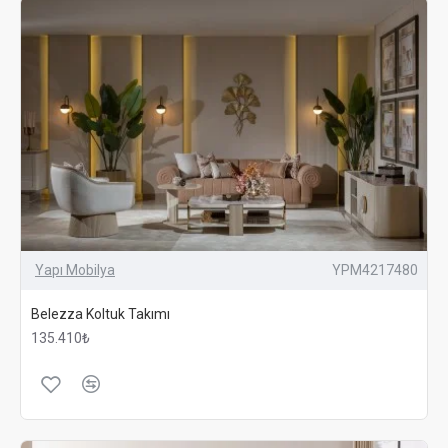
Yapı Mobilya
YPM4217480
Belezza Koltuk Takımı
135.410₺