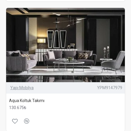
Yapı Mobilya
YPM9147979
Aqua Koltuk Takımı
130.675₺