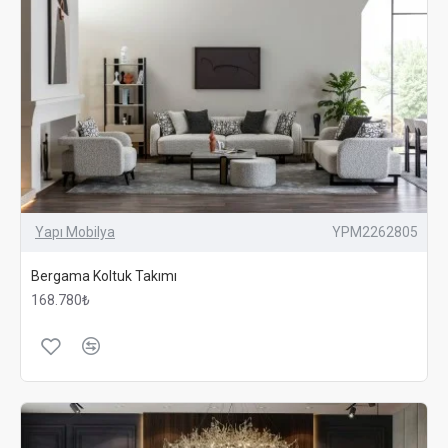
Yapı Mobilya
YPM2262805
Bergama Koltuk Takımı
168.780₺