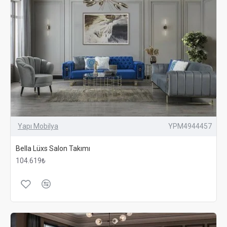
Yapı Mobilya
YPM4944457
Bella Lüxs Salon Takımı
104.619₺