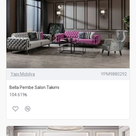
Yapı Mobilya
YPM9880292
Bella Pembe Salon Takımı
104.619₺