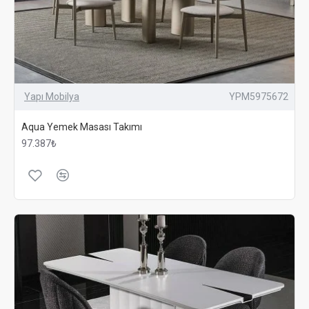
Yapı Mobilya
YPM5975672
Aqua Yemek Masası Takımı
97.387₺