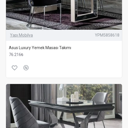
Yapı Mobilya
YPM5858618
Asus Luxury Yemek Masası Takımı
76.216₺