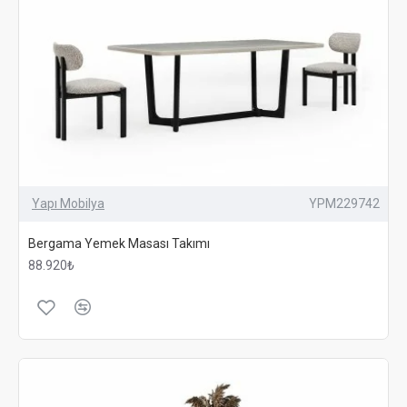
Yapı Mobilya
YPM229742
Bergama Yemek Masası Takımı
88.920₺