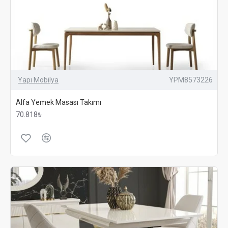
Yapı Mobilya
YPM8573226
Alfa Yemek Masası Takımı
70.818₺