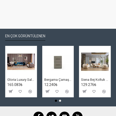
EN ÇOK GÖRÜNTÜLENEN
Gloria Luxury Salon Takımı
Bergama Çamaşırlık
Siena Bej Koltuk Takımı
165.083₺
12.240₺
129.276₺