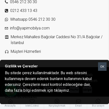
0546 212 30 30
0212 433 13 43
Whatsapp 0546 212 30 30
info@yapimobilya.com
Merkez Mahallesi Bağcılar Caddesi No 31/A Bağcılar /
İstanbul
Müşteri Hizmetleri
Gizlilik ve Çerezler
OK
Bu sitede çerez kullanılmaktadır. Bu web sitesini
Copyright © 2022 Yapı Mobilya, Bütün Hakları
Web
kullanmaya devam ederek bunların kullanımını kabul
Saklıdır.
Tasarım
edersiniz. Çerezlerin nasıl kontrol edileceğine dair,
daha fazla bilgi edinmek için tıklayınız.
Gizlilik ve Çerezler
Anasayfa
İstek Listesi
Karşılaştırmak
Email
Bizi arayın