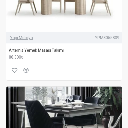
Yapı Mobilya
YPM8055809
Artemis Yemek Masası Takımı
88.330₺