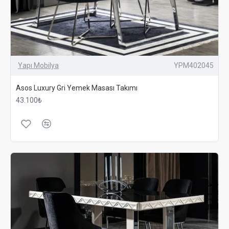
Yapı Mobilya
YPM402045
Asos Luxury Gri Yemek Masası Takımı
43.100₺