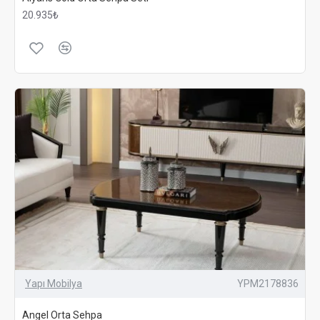
20.935₺
Yapı Mobilya
YPM2178836
Angel Orta Sehpa