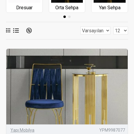
sunduğu avantajları bu yazıda sizler için derledik.
Dresuar
Orta Sehpa
Yan Sehpa
GENIŞ SEHPA MODELI SEÇENEKLERI
Yapı Mobilya, her zevke ve ihtiyaca uygun geniş bir sehpa
modeli yelpazesi sunar. Modern, klasik, rustik ve daha pek
çok tarzda sehpa modellerimiz ile evinizin dekorasyonunu
tamamlayabilirsiniz.
Modern Sehpa Modelleri:
Şık ve minimal
tasarımlarıyla modern sehpalar, çağdaş
dekorasyonların vazgeçilmez parçalarıdır. Metal, cam
ve ahşap malzemelerle tasarlanmış modeller, estetik
ve işlevselliği bir arada sunar.
Klasik Sehpa Modelleri:
Zarif oymalar ve kaliteli
ahşap işçiliği ile klasik sehpa modelleri, evinizde
sofistike bir atmosfer yaratır. Antika esintileri taşıyan
bu modeller, zamansız bir şıklık sunar.
Rustik Sehpa Modelleri:
Doğal ahşap dokuları ve el
Yapı Mobilya
YPM9987077