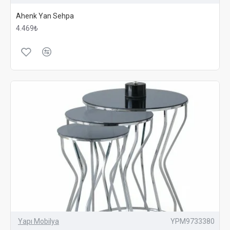
işçiliği detaylarıyla rustik sehpalar, evinize sıcak ve
Ahenk Yan Sehpa
samimi bir hava katar. Rustik tarzı sevenler için doğal
4.469₺
ve şık seçenekler mevcuttur.
SEHPA SEÇIMINDE DIKKAT EDILMESI GEREKENLER
Sehpa seçerken dikkat edilmesi gereken bazı önemli
noktalar bulunmaktadır. Doğru sehpa seçimi, hem
dekorasyonunuzu tamamlar hem de kullanım açısından
size büyük kolaylık sağlar.
Kullanım Alanı:
Sehpayı hangi alanda kullanacağınızı
belirlemek, doğru modeli seçmenize yardımcı olur.
Oturma odası, salon, yatak odası veya balkon gibi
farklı alanlara uygun sehpa modelleri bulunmaktadır.
Boyut ve Ölçüler:
Sehpanın kullanılacağı alanın
ölçülerine uygun boyutlarda bir model seçmek
önemlidir. Büyük alanlar için geniş ve yüksek
sehpalar, küçük alanlar için ise kompakt ve alçak
Yapı Mobilya
YPM9733380