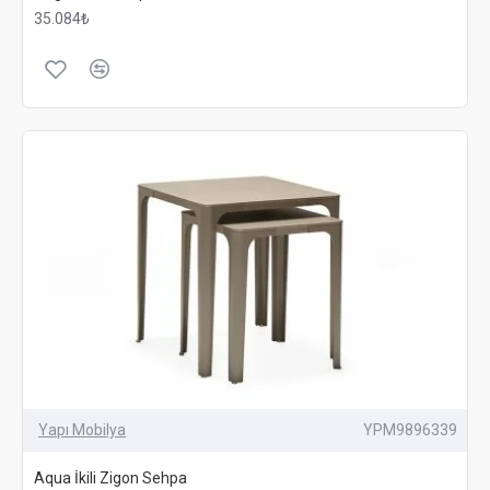
35.084₺
Yapı Mobilya
YPM9896339
Aqua İkili Zigon Sehpa