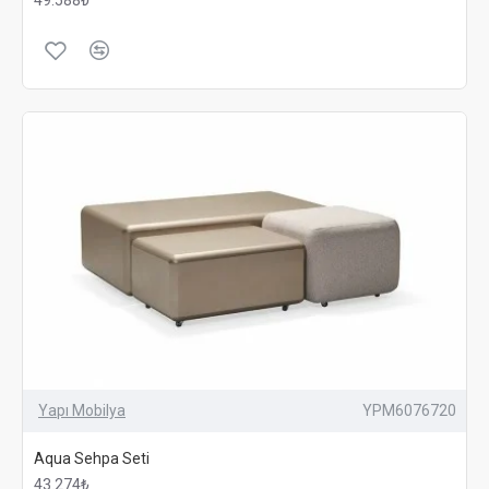
Yapı Mobilya
YPM6076720
Aqua Sehpa Seti
43.274₺