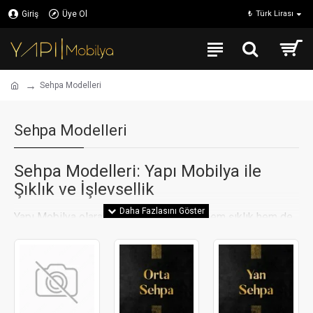
Giriş
Üye Ol
₺
Türk Lirası
Sehpa Modelleri
Sehpa Modelleri
Sehpa Modelleri: Yapı Mobilya ile
Şıklık ve İşlevsellik
Yapı Mobilya olarak, yaşam alanlarınıza hem şıklık hem de
işlevsellik katacak sehpa modelleri sunuyoruz. Evinizin her
köşesinde kullanabileceğiniz, farklı tarz ve ihtiyaçlara
yönelik geniş sehpa koleksiyonumuz ile dekorasyonunuzu
tamamlayabilirsiniz. Sehpa modelleri seçerken dikkat
etmeniz gereken tüm detayları ve Yapı Mobilya’nın