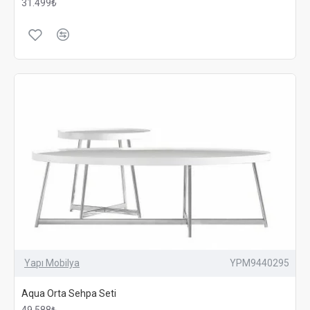
31.499₺
Yapı Mobilya
YPM9440295
Aqua Orta Sehpa Seti
49.588₺