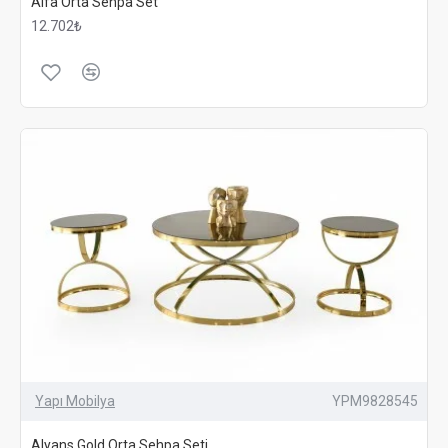
Alfa Orta Sehpa Set
12.702₺
Yapı Mobilya
YPM9828545
Alyans Gold Orta Sehpa Seti