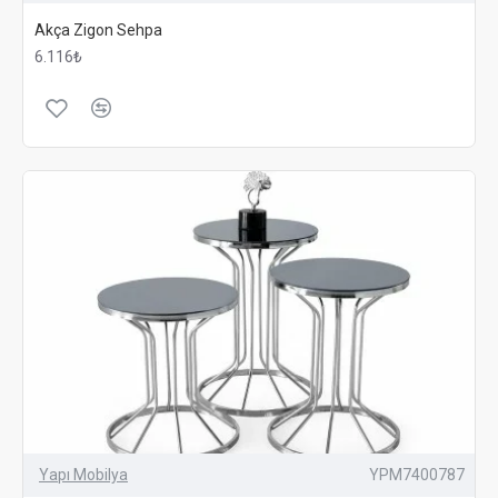
modeller tercih edilebilir.
Akça Zigon Sehpa
Malzeme ve Renk Uyumu:
Sehpanın malzeme ve
6.116₺
renk uyumu, evinizin genel dekorasyon tarzı ile
uyumlu olmalıdır. Ahşap, metal, cam gibi farklı
malzemeler arasından dekorasyonunuza en uygun
olanı seçebilirsiniz.
Fonksiyonellik:
Sehpaların sadece estetik değil,
aynı zamanda işlevsel olması da önemlidir.
Depolama alanı sunan, çekmeceli veya raflı modeller,
hem şık hem de kullanışlı çözümler sunar.
YAPI MOBILYA ILE SEHPA ALIŞVERIŞI
Yapı Mobilya olarak, müşterilerimize en iyi alışveriş
deneyimini sunmayı hedefliyoruz. Geniş sehpa
koleksiyonumuz ve kaliteli hizmetlerimiz ile evinizin her
köşesine şıklık ve işlevsellik katabilirsiniz. Web sitemizi
ziyaret ederek, beğendiğiniz sehpa modellerini
Yapı Mobilya
YPM7400787
inceleyebilir ve kolayca sipariş verebilirsiniz. Ayrıca,