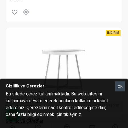
İNDIRIM
Gizlilik ve Çerezler
OK
Bu sitede çerez kullanılmaktadır. Bu web sitesini
kullanmaya devam ederek bunların kullanımını kabul
Yapı Mobilya
YPM6371278
edersiniz. Çerezlerin nasıl kontrol edileceğine dair,
daha fazla bilgi edinmek için tıklayınız.
Aqua Yan Sehpa
Gizlilik ve Çerezler
11.890₺